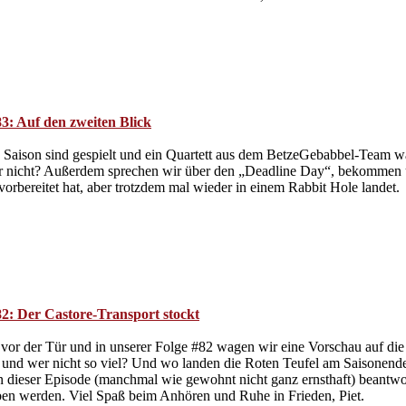
3: Auf den zweiten Blick
n Saison sind gespielt und ein Quartett aus dem BetzeGebabbel-Team wa
 nicht? Außerdem sprechen wir über den „Deadline Day“, bekommen un
vorbereitet hat, aber trotzdem mal wieder in einem Rabbit Hole landet.
2: Der Castore-Transport stockt
t vor der Tür und in unserer Folge #82 wagen wir eine Vorschau auf di
 und wer nicht so viel? Und wo landen die Roten Teufel am Saisonende?
in dieser Episode (manchmal wie gewohnt nicht ganz ernsthaft) beantw
ben werden. Viel Spaß beim Anhören und Ruhe in Frieden, Piet.