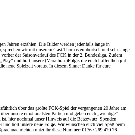
en Jahren erzählen. Die Bilder werden jedenfalls lange in
er, sprechen wir mit unserem Gast Thomas euphorisch und sehr lange
d vorher der Saisonverlauf des FCK in der 2. Bundesliga. Zudem
„Play“ und hört unsere (Marathon-)Folge, die euch hoffentlich gut
ie neue Spielzeit voraus. In diesem Sinne: Danke für eure
s ausführlich über das größte FCK-Spiel der vergangenen 20 Jahre am
über unsere emotionalsten Partien und geben euch „wichtige“
bei ist, hier nochmal unser Hinweis auf die Betzewutz: Spenden
eger und hört unsere neue Folge. Wir wünschen euch viel Spaß beim
rachnachrichten nutzt ihr diese Nummer: 0176 / 269 470 76