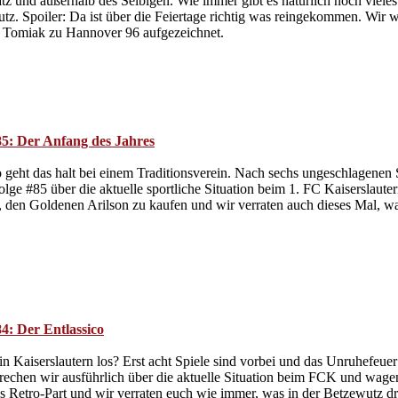
z und außerhalb des Selbigen. Wie immer gibt es natürlich noch viele
tz. Spoiler: Da ist über die Feiertage richtig was reingekommen. Wi
 Tomiak zu Hannover 96 aufgezeichnet.
85: Der Anfang des Jahres
 geht das halt bei einem Traditionsverein. Nach sechs ungeschlagenen
olge #85 über die aktuelle sportliche Situation beim 1. FC Kaiserslaut
h, den Goldenen Arilson zu kaufen und wir verraten auch dieses Mal, w
4: Der Entlassico
n Kaiserslautern los? Erst acht Spiele sind vorbei und das Unruhefeue
prechen wir ausführlich über die aktuelle Situation beim FCK und wa
ls Retro-Part und wir verraten euch wie immer, was in der Betzewutz d