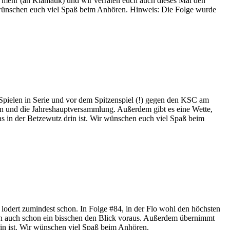
s mehr (an Klamauk) und wir verraten euch auch dieses Mal den
r wünschen euch viel Spaß beim Anhören. Hinweis: Die Folge wurde
 Spielen in Serie und vor dem Spitzenspiel (!) gegen den KSC am
ern und die Jahreshauptversammlung. Außerdem gibt es eine Wette,
as in der Betzewutz drin ist. Wir wünschen euch viel Spaß beim
r lodert zumindest schon. In Folge #84, in der Flo wohl den höchsten
gen auch schon ein bisschen den Blick voraus. Außerdem übernimmt
rin ist. Wir wünschen viel Spaß beim Anhören.