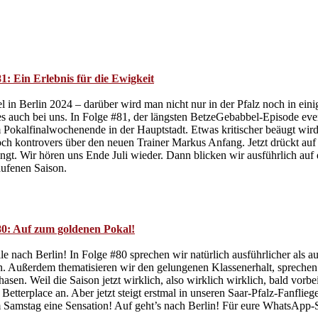
1: Ein Erlebnis für die Ewigkeit
in Berlin 2024 – darüber wird man nicht nur in der Pfalz noch in einig
 es auch bei uns. In Folge #81, der längsten BetzeGebabbel-Episode ev
 Pokalfinalwochenende in der Hauptstadt. Etwas kritischer beäugt wir
och kontrovers über den neuen Trainer Markus Anfang. Jetzt drückt auf 
gt. Wir hören uns Ende Juli wieder. Dann blicken wir ausführlich auf d
aufenen Saison.
80: Auf zum goldenen Pokal!
alle nach Berlin! In Folge #80 sprechen wir natürlich ausführlicher al
. Außerdem thematisieren wir den gelungenen Klassenerhalt, sprechen 
hasen. Weil die Saison jetzt wirklich, also wirklich wirklich, bald vor
Betterplace an. Aber jetzt steigt erstmal in unseren Saar-Pfalz-Fanfli
mstag eine Sensation! Auf geht’s nach Berlin! Für eure WhatsApp-Sp