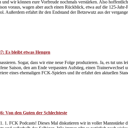
n und wir können eure Vorfreude nochmals verstärken. Also hoffentlich.
aison voraus, wagen aber auch einen Rückblick, etwa auf die 125-Jahr-
irol. Außerdem erfahrt ihr den Endstand der Betzewutz aus der vergange
7: Es bleibt etwas Hengen
assieren. Sogar, dass wir eine neue Folge produzieren. Ja, es tut uns l
fene Saison, den am Ende verpassten Aufstieg, einen Trainerwechsel un
rriere eines ehemaligen FCK-Spielers und ihr erfahrt den aktuellen St
6: Von den Guten der Schlechteste
. 1. FCK Podcasts! Dieses Mal diskutieren wir in voller Mannstärke di