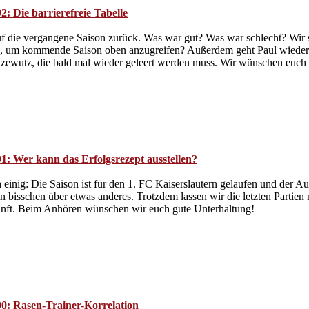
: Die barrierefreie Tabelle
uf die vergangene Saison zurück. Was war gut? Was war schlecht? Wir 
n, um kommende Saison oben anzugreifen? Außerdem geht Paul wieder m
etzewutz, die bald mal wieder geleert werden muss. Wir wünschen euc
1: Wer kann das Erfolgsrezept ausstellen?
h einig: Die Saison ist für den 1. FC Kaiserslautern gelaufen und der 
 bisschen über etwas anderes. Trotzdem lassen wir die letzten Partien 
kunft. Beim Anhören wünschen wir euch gute Unterhaltung!
0: Rasen-Trainer-Korrelation