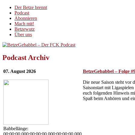
Der Betze brennt
Podcast
Abonnieren
Mach mit!
Betzewutz
Über uns
Podcast Archiv
07. August 2026
BetzeGebabbel – Folge #
Die neue Saison steht vor 
Saisonstart mit Ligaspiele
euch folgenden Hinweis mit
Spaß beim Anhören und ein
Babbellänge:
00:00:00.000:00:00:00.000:00:00:00.000