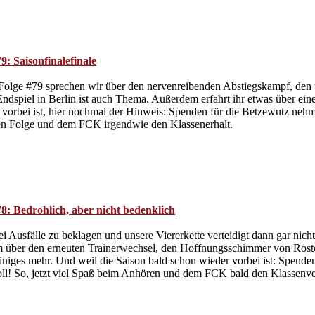
: Saisonfinalefinale
 Folge #79 sprechen wir über den nervenreibenden Abstiegskampf, den 
 Endspiel in Berlin ist auch Thema. Außerdem erfahrt ihr etwas über e
orbei ist, hier nochmal der Hinweis: Spenden für die Betzewutz nehm
n Folge und dem FCK irgendwie den Klassenerhalt.
8: Bedrohlich, aber nicht bedenklich
i Ausfälle zu beklagen und unsere Viererkette verteidigt dann gar nich
m über den erneuten Trainerwechsel, den Hoffnungsschimmer von Rosto
iniges mehr. Und weil die Saison bald schon wieder vorbei ist: Spenden
ll! So, jetzt viel Spaß beim Anhören und dem FCK bald den Klassenve