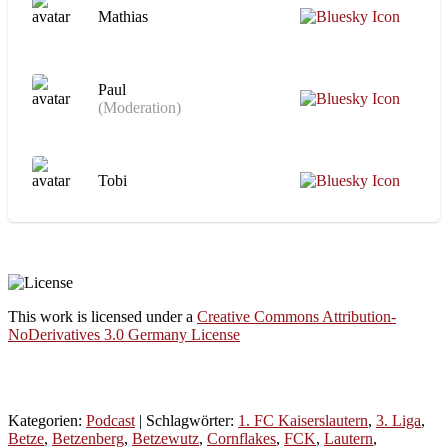
Mathias
Paul
(Moderation)
Tobi
This work is licensed under a
Creative Commons Attribution-
NoDerivatives 3.0 Germany License
Kategorien:
Podcast
| Schlagwörter:
1. FC Kaiserslautern
,
3. Liga
,
Betze
,
Betzenberg
,
Betzewutz
,
Cornflakes
,
FCK
,
Lautern
,