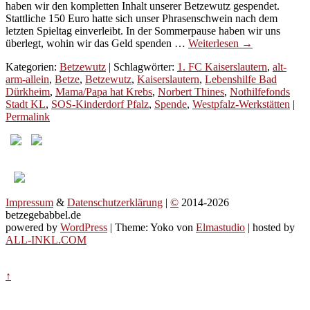
haben wir den kompletten Inhalt unserer Betzewutz gespendet.
Stattliche 150 Euro hatte sich unser Phrasenschwein nach dem
letzten Spieltag einverleibt. In der Sommerpause haben wir uns
überlegt, wohin wir das Geld spenden …
Weiterlesen
→
Kategorien:
Betzewutz
| Schlagwörter:
1. FC Kaiserslautern
,
alt-
arm-allein
,
Betze
,
Betzewutz
,
Kaiserslautern
,
Lebenshilfe Bad
Dürkheim
,
Mama/Papa hat Krebs
,
Norbert Thines
,
Nothilfefonds
Stadt KL
,
SOS-Kinderdorf Pfalz
,
Spende
,
Westpfalz-Werkstätten
|
Permalink
Impressum
&
Datenschutzerklärung
|
©
2014-2026
betzegebabbel.de
powered by
WordPress
| Theme: Yoko von
Elmastudio
| hosted by
ALL-INKL.COM
↑