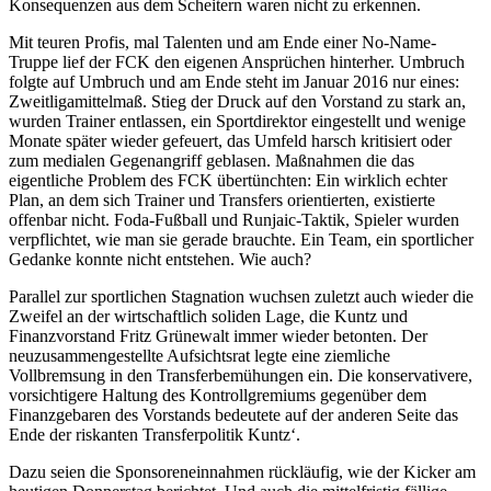
Konsequenzen aus dem Scheitern waren nicht zu erkennen.
Mit teuren Profis, mal Talenten und am Ende einer No-Name-
Truppe lief der FCK den eigenen Ansprüchen hinterher. Umbruch
folgte auf Umbruch und am Ende steht im Januar 2016 nur eines:
Zweitligamittelmaß. Stieg der Druck auf den Vorstand zu stark an,
wurden Trainer entlassen, ein Sportdirektor eingestellt und wenige
Monate später wieder gefeuert, das Umfeld harsch kritisiert oder
zum medialen Gegenangriff geblasen. Maßnahmen die das
eigentliche Problem des FCK übertünchten: Ein wirklich echter
Plan, an dem sich Trainer und Transfers orientierten, existierte
offenbar nicht. Foda-Fußball und Runjaic-Taktik, Spieler wurden
verpflichtet, wie man sie gerade brauchte. Ein Team, ein sportlicher
Gedanke konnte nicht entstehen. Wie auch?
Parallel zur sportlichen Stagnation wuchsen zuletzt auch wieder die
Zweifel an der wirtschaftlich soliden Lage, die Kuntz und
Finanzvorstand Fritz Grünewalt immer wieder betonten. Der
neuzusammengestellte Aufsichtsrat legte eine ziemliche
Vollbremsung in den Transferbemühungen ein. Die konservativere,
vorsichtigere Haltung des Kontrollgremiums gegenüber dem
Finanzgebaren des Vorstands bedeutete auf der anderen Seite das
Ende der riskanten Transferpolitik Kuntz‘.
Dazu seien die Sponsoreneinnahmen rückläufig, wie der Kicker am