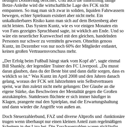
heutigen Donnerstag berichtet. Und auch die mittelfristig fällige
Betze-Anleihe wird die wirtschaftliche Lage des FCK nicht
entspannen. So mag man sich zwar in soliden, liquiden Fahrwassern
bewegen, echter Spielraum existiert aber nicht mehr. Ein
unkalkulierbares Risiko kann man sich auf dem Betzenberg aber
nicht leisten. Das System Kuntz, wie es vor einigen Monaten ein
von Fans gezeigtes Spruchband sagte, ist wirklich am Ende. Und so
wäre ein neuerlicher Kurswechsel mit den gleichen, handelnden
Personen nur schwer zu vermitteln gewesen. Ohnehin genoss
Kuntz, im Dezember von nur noch 60% der Mitglieder entlastet,
keinen großen Vertrauensvorschuss mehr.
„Der Erfolg beim Fußball hängt stark vom Kopf ab“, sagte einmal
Bill Shankly, der legendäre Trainer des FC Liverpool. „Du musst
daran glauben, dass du der Beste bist und dann dafür sorgen, dass es
wirklich so ist.“ Was Kuntz im April 2008 und den Jahren danach
gelang, woraus der FCK seit Jahrzehnten sein Selbstvertrauen
speist, war ihm zuletzt nicht mehr gelungen: Der Glaube an die
eigene Stärke, das Beschwören der Mentalität gegen die Großen
anzukämpfen. Stattdessen flüchtete er sich immer häufiger in
Klagen, prangerte mal den Spielplan, mal die Erwartungshaltung
und dann wieder die Angriffe von außen an.
Doch Steuerzahlerbund, FAZ und diverse Altprofis und -funktionäre
trugen wenn überhaupt nur einen kleinen Anteil zum regelmäßigen
Scheitern in der Liga bei. Die Zuschauerzahlen waren rückläufig,