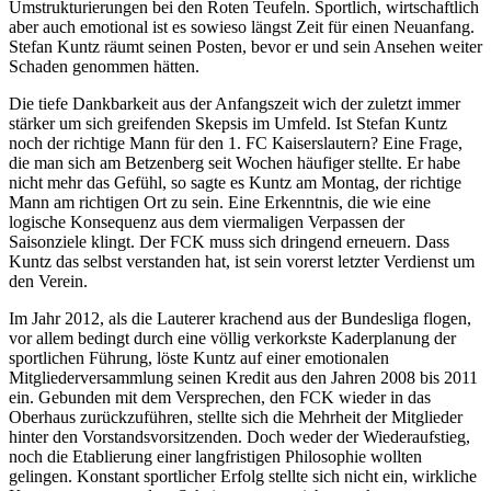
Umstrukturierungen bei den Roten Teufeln. Sportlich, wirtschaftlich
aber auch emotional ist es sowieso längst Zeit für einen Neuanfang.
Stefan Kuntz räumt seinen Posten, bevor er und sein Ansehen weiter
Schaden genommen hätten.
Die tiefe Dankbarkeit aus der Anfangszeit wich der zuletzt immer
stärker um sich greifenden Skepsis im Umfeld. Ist Stefan Kuntz
noch der richtige Mann für den 1. FC Kaiserslautern? Eine Frage,
die man sich am Betzenberg seit Wochen häufiger stellte. Er habe
nicht mehr das Gefühl, so sagte es Kuntz am Montag, der richtige
Mann am richtigen Ort zu sein. Eine Erkenntnis, die wie eine
logische Konsequenz aus dem viermaligen Verpassen der
Saisonziele klingt. Der FCK muss sich dringend erneuern. Dass
Kuntz das selbst verstanden hat, ist sein vorerst letzter Verdienst um
den Verein.
Im Jahr 2012, als die Lauterer krachend aus der Bundesliga flogen,
vor allem bedingt durch eine völlig verkorkste Kaderplanung der
sportlichen Führung, löste Kuntz auf einer emotionalen
Mitgliederversammlung seinen Kredit aus den Jahren 2008 bis 2011
ein. Gebunden mit dem Versprechen, den FCK wieder in das
Oberhaus zurückzuführen, stellte sich die Mehrheit der Mitglieder
hinter den Vorstandsvorsitzenden. Doch weder der Wiederaufstieg,
noch die Etablierung einer langfristigen Philosophie wollten
gelingen. Konstant sportlicher Erfolg stellte sich nicht ein, wirkliche