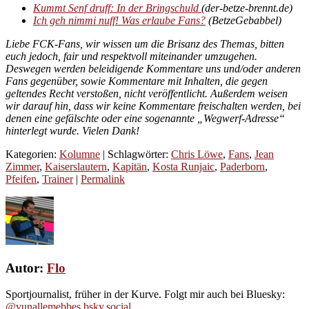
Kummt Senf druff: In der Bringschuld
(der-betze-brennt.de)
Ich geh nimmi nuff! Was erlaube Fans?
(BetzeGebabbel)
Liebe FCK-Fans, wir wissen um die Brisanz des Themas, bitten
euch jedoch, fair und respektvoll miteinander umzugehen.
Deswegen werden beleidigende Kommentare uns und/oder anderen
Fans gegenüber, sowie Kommentare mit Inhalten, die gegen
geltendes Recht verstoßen,
nicht veröffentlicht. Außerdem weisen
wir darauf hin, dass wir keine Kommentare freischalten werden, bei
denen eine gefälschte oder eine sogenannte „Wegwerf-Adresse“
hinterlegt wurde. Vielen Dank!
Kategorien:
Kolumne
| Schlagwörter:
Chris Löwe
,
Fans
,
Jean
Zimmer
,
Kaiserslautern
,
Kapitän
,
Kosta Runjaic
,
Paderborn
,
Pfeifen
,
Trainer
|
Permalink
Autor:
Flo
Sportjournalist, früher in der Kurve. Folgt mir auch bei Bluesky:
@vunallemebbes.bsky.social