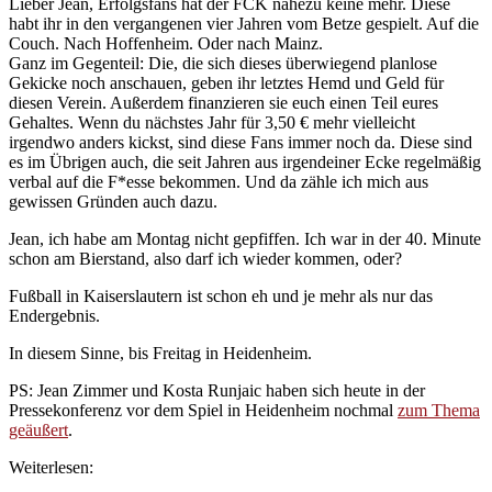
Lieber Jean, Erfolgsfans hat der FCK nahezu keine mehr. Diese
habt ihr in den vergangenen vier Jahren vom Betze gespielt. Auf die
Couch. Nach Hoffenheim. Oder nach Mainz.
Ganz im Gegenteil: Die, die sich dieses überwiegend planlose
Gekicke noch anschauen, geben ihr letztes Hemd und Geld für
diesen Verein. Außerdem finanzieren sie euch einen Teil eures
Gehaltes. Wenn du nächstes Jahr für 3,50 € mehr vielleicht
irgendwo anders kickst, sind diese Fans immer noch da. Diese sind
es im Übrigen auch, die seit Jahren aus irgendeiner Ecke regelmäßig
verbal auf die F*esse bekommen. Und da zähle ich mich aus
gewissen Gründen auch dazu.
Jean, ich habe am Montag nicht gepfiffen. Ich war in der 40. Minute
schon am Bierstand, also darf ich wieder kommen, oder?
Fußball in Kaiserslautern ist schon eh und je mehr als nur das
Endergebnis.
In diesem Sinne, bis Freitag in Heidenheim.
PS: Jean Zimmer und Kosta Runjaic haben sich heute in der
Pressekonferenz vor dem Spiel in Heidenheim nochmal
zum Thema
geäußert
.
Weiterlesen: