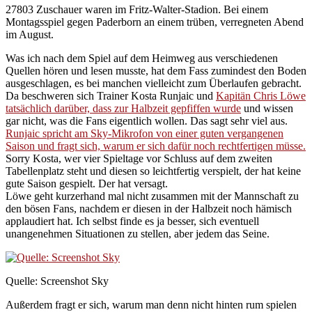
27803 Zuschauer waren im Fritz-Walter-Stadion. Bei einem
Montagsspiel gegen Paderborn an einem trüben, verregneten Abend
im August.
Was ich nach dem Spiel auf dem Heimweg aus verschiedenen
Quellen hören und lesen musste, hat dem Fass zumindest den Boden
ausgeschlagen, es bei manchen vielleicht zum Überlaufen gebracht.
Da beschweren sich Trainer Kosta Runjaic und
Kapitän Chris Löwe
tatsächlich darüber, dass zur Halbzeit gepfiffen wurde
und wissen
gar nicht, was die Fans eigentlich wollen. Das sagt sehr viel aus.
Runjaic spricht am Sky-Mikrofon von einer guten vergangenen
Saison und fragt sich, warum er sich dafür noch rechtfertigen müsse.
Sorry Kosta, wer vier Spieltage vor Schluss auf dem zweiten
Tabellenplatz steht und diesen so leichtfertig verspielt, der hat keine
gute Saison gespielt. Der hat versagt.
Löwe geht kurzerhand mal nicht zusammen mit der Mannschaft zu
den bösen Fans, nachdem er diesen in der Halbzeit noch hämisch
applaudiert hat. Ich selbst finde es ja besser, sich eventuell
unangenehmen Situationen zu stellen, aber jedem das Seine.
Quelle: Screenshot Sky
Außerdem fragt er sich, warum man denn nicht hinten rum spielen