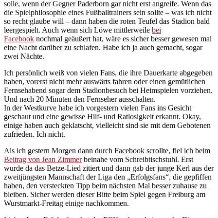
solle, wenn der Gegner Paderborn gar nicht erst angreife. Wenn das
die Spielphilosophie eines Fußballtrainers sein sollte – was ich nicht
so recht glaube will – dann haben die roten Teufel das Stadion bald
leergespielt. Auch wenn sich Löwe mittlerweile
bei
Facebook
nochmal geäußert hat, wäre es sicher besser gewesen mal
eine Nacht darüber zu schlafen. Habe ich ja auch gemacht, sogar
zwei Nächte.
Ich persönlich weiß von vielen Fans, die ihre Dauerkarte abgegeben
haben, vorerst nicht mehr auswärts fahren oder einen gemütlichen
Fernsehabend sogar dem Stadionbesuch bei Heimspielen vorziehen.
Und nach 20 Minuten den Fernseher ausschalten.
In der Westkurve habe ich vorgestern vielen Fans ins Gesicht
geschaut und eine gewisse Hilf- und Ratlosigkeit erkannt. Okay,
einige haben auch geklatscht, vielleicht sind sie mit dem Gebotenen
zufrieden. Ich nicht.
Als ich gestern Morgen dann durch Facebook scrollte, fiel ich beim
Beitrag von Jean Zimmer
beinahe vom Schreibtischstuhl. Erst
wurde da das Betze-Lied zitiert und dann gab der junge Kerl aus der
zweitjüngsten Mannschaft der Liga den „Erfolgsfans“, die gepfiffen
haben, den versteckten Tipp beim nächsten Mal besser zuhause zu
bleiben. Sicher werden dieser Bitte beim Spiel gegen Freiburg am
Wurstmarkt-Freitag einige nachkommen.