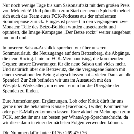
Nur noch wenige Tage bis zum Saisonauftakt mit dem großen Preis
von Meiderich! Und pünktlich zum Start der neuen Spielzeit meldet
sich auch das Team eures FCK-Podcasts aus der erholsamen
Sommerpause zurück. Einiges ist passiert in den vergangenen zwei
Monaten: Teile des Betze-Boliden wurden ausgetauscht und
optimiert, die Image-Kampagne „Der Betze rockt“ weiter ausgebaut,
und und und.
In unserem Saison-Ausblick sprechen wir über unseren
Sommerurlaub, die Neuzugänge auf dem Betzenberg, die Abgänge,
die neue Racing-Linie im FCK-Merchandising, die kommenden
Gegner, unsere Erwartungen für die neue Saison und vieles mehr.
Und natürlich über die Betzewutz, die die vergangene Saison mit
einem sensationellen Betrag abgeschlossen hat – vielen Dank an alle
Spender! Zur Zeit befinden wir uns im Austausch mit den
Westpfalz-Werkstätten, um einen Termin für die Übergabe der
Spenden zu finden.
Eure Anmerkungen, Ergänzungen, Lob oder Kritik dürft ihr uns
gerne über die bekannten Kanäle (Facebook, Twitter, Kommentare
oder per E-Mail) zukommen lassen. Eure aktuellen Meinungen zum
FCK, sendet ihr uns am besten per WhatsApp-Sprachnachricht, da
wir diese dann in einer der nächsten Folgen verwenden können.
Die Nummer dafür lautet: 0176 / 269 470 76