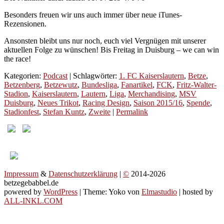
Besonders freuen wir uns auch immer über neue iTunes-
Rezensionen.
Ansonsten bleibt uns nur noch, euch viel Vergnügen mit unserer
aktuellen Folge zu wünschen! Bis Freitag in Duisburg – we can win
the race!
Kategorien:
Podcast
| Schlagwörter:
1. FC Kaiserslautern
,
Betze
,
Betzenberg
,
Betzewutz
,
Bundesliga
,
Fanartikel
,
FCK
,
Fritz-Walter-
Stadion
,
Kaiserslautern
,
Lautern
,
Liga
,
Merchandising
,
MSV
Duisburg
,
Neues Trikot
,
Racing Design
,
Saison 2015/16
,
Spende
,
Stadionfest
,
Stefan Kuntz
,
Zweite
|
Permalink
Impressum
&
Datenschutzerklärung
|
©
2014-2026
betzegebabbel.de
powered by
WordPress
| Theme: Yoko von
Elmastudio
| hosted by
ALL-INKL.COM