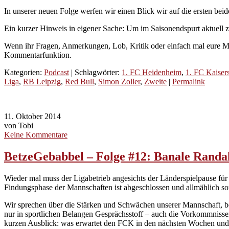
In unserer neuen Folge werfen wir einen Blick wir auf die ersten b
Ein kurzer Hinweis in eigener Sache: Um im Saisonendspurt aktuell z
Wenn ihr Fragen, Anmerkungen, Lob, Kritik oder einfach mal eure Me
Kommentarfunktion.
Kategorien:
Podcast
| Schlagwörter:
1. FC Heidenheim
,
1. FC Kaisers
Liga
,
RB Leipzig
,
Red Bull
,
Simon Zoller
,
Zweite
|
Permalink
11. Oktober 2014
von Tobi
Keine Kommentare
BetzeGebabbel – Folge #12: Banale Randa
Wieder mal muss der Ligabetrieb angesichts der Länderspielpause für 
Findungsphase der Mannschaften ist abgeschlossen und allmählich sort
Wir sprechen über die Stärken und Schwächen unserer Mannschaft, be
nur in sportlichen Belangen Gesprächsstoff – auch die Vorkommniss
kurzen Ausblick: was erwartet den FCK in den nächsten Wochen und w