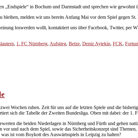
eiden „Endspiele“ in Bochum und Darmstadt und sprechen wie gewohnt ü
u bleiben, melden wir uns bereits Anfang Mai vor dem Spiel gegen St. 
inung loswerden wollt, kontaktiert uns über Facebook, Twitter, per Wh
lautern
,
1. FC Nürnberg
,
Aufstieg
,
Betze
,
Deniz Aytekin
,
FCK
,
Fortun
le
zwei Wochen ruhen. Zeit für uns auf die letzten Spiele und die bisheri
iert sich die Tabelle der Zweiten Bundesliga. Oben mit dabei: der 1. F
werten die beiden Niederlagen in Nürnberg und Fürth und gehen natürl
en vor und nach dem Spiel, sowie das Sicherheitskonzept sind Themen
as ist vom Boykott des Auswärtsspiels in Leipzig zu halten?