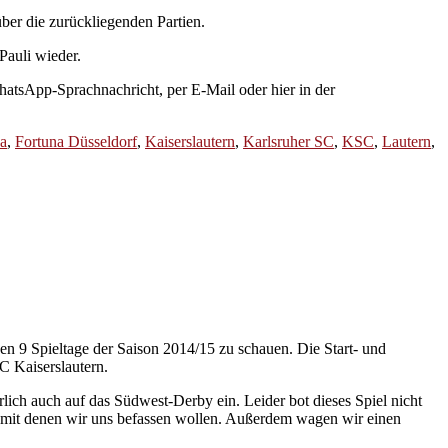
ber die zurückliegenden Partien.
Pauli wieder.
atsApp-Sprachnachricht, per E-Mail oder hier in der
a
,
Fortuna Düsseldorf
,
Kaiserslautern
,
Karlsruher SC
,
KSC
,
Lautern
,
gen 9 Spieltage der Saison 2014/15 zu schauen. Die Start- und
C Kaiserslautern.
ich auch auf das Südwest-Derby ein. Leider bot dieses Spiel nicht
, mit denen wir uns befassen wollen. Außerdem wagen wir einen